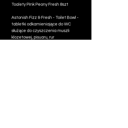
Toalety Pink Peony Fresh 8szt
Astonish Fizz & Fresh - Toilet Bowl -
tabletki odkamieniające do WC
służące do czyszczenia muszli
klozetowej, pisuaru, rur
odpływowych. Umożliwiają szybkie,
skuteczne i samoczynne
czyszczenie. Usuwają osad i
bakterie w tym osady powstałe w
muszli poniżej poziomu wody.
Sposób użycia: rozpakować tabletkę
i wrzucić do muszli lub pisuaru,
odczekać około 20 minut a
następnie spłukać.
Liczba sztuk w op.: 8
Zapach: Pink Peony Fresh
Kraj pochdozenia: Wielka
Brytania