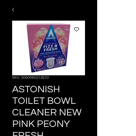
SKU: 5060060212633
ASTONISH
TOILET BOWL
CLEANER NEW
PINK PEONY
FRESH