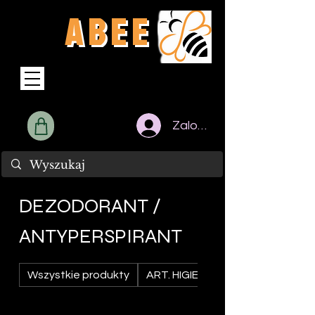
A B E E
F.H.U.
Zaloguj | Rejestruj
DEZODORANT /
ANTYPERSPIRANT
Wszystkie produkty
ART. HIGIENICZNE